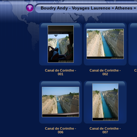
Boudry Andy - Voyages Laurence
»
Athenes
» 
Canal de Corinthe -
Canal de Corinthe -
C
001
002
Canal de Corinthe -
Canal de Corinthe -
006
007