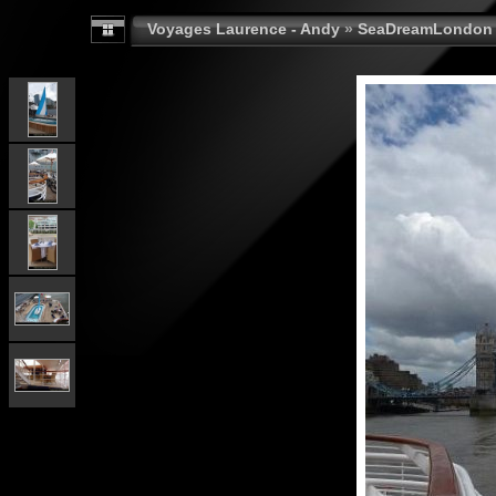
Voyages Laurence - Andy
»
SeaDreamLondon