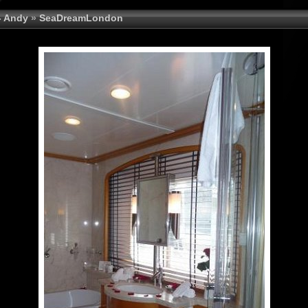
- Andy
»
SeaDreamLondon