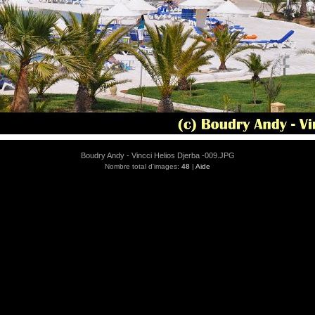
Boudry Andy - Vincci Helios Djerba -009.JPG
Nombre total d'images:
48
|
Aide