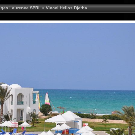
ages Laurence SPRL
»
Vincci Helios Djerba