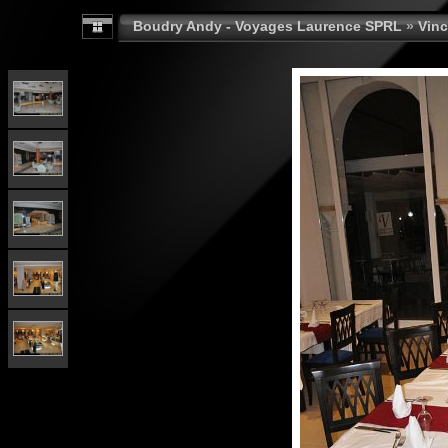
Boudry Andy - Voyages Laurence SPRL
»
Vinc