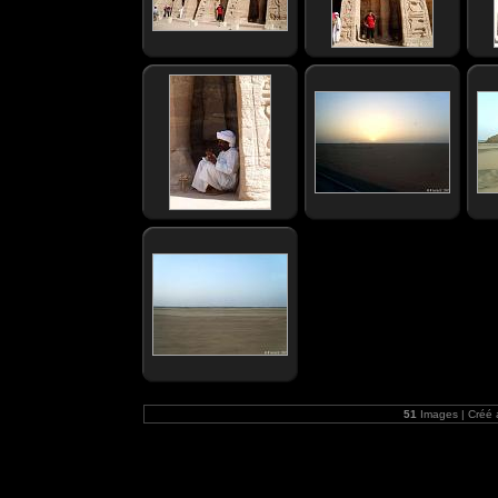
51
Images | Créé