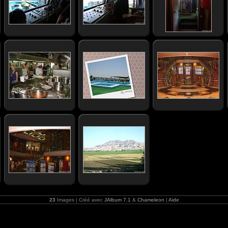
23
Images | Créé avec
JAlbum 7.1
&
Chameleon
|
Aide