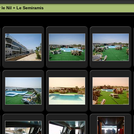
 le Nil
»
Le Semiramis